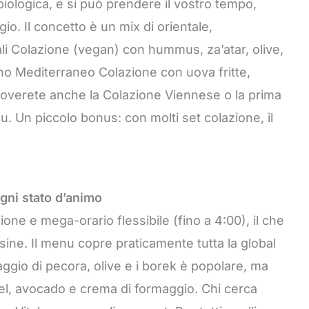
iologica, e si può prendere il vostro tempo,
io. Il concetto è un mix di orientale,
ali Colazione (vegan) con hummus, za’atar, olive,
eno Mediterraneo Colazione con uova fritte,
 troverete anche la Colazione Viennese o la prima
 Un piccolo bonus: con molti set colazione, il
Ogni stato d’animo
one e mega-orario flessibile (fino a 4:00), il che
rsine. Il menu copre praticamente tutta la global
gio di pecora, olive e i borek è popolare, ma
l, avocado e crema di formaggio. Chi cerca