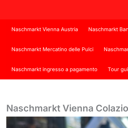
Naschmarkt Vienna Austria
Naschmarkt Ban
Naschmarkt Mercatino delle Pulci
Naschmark
Naschmarkt ingresso a pagamento
Tour gu
Naschmarkt Vienna Colazi