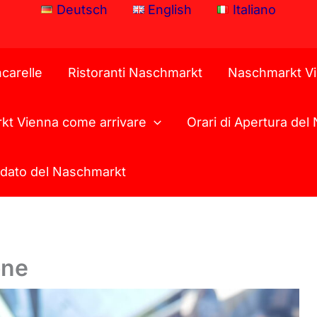
Deutsch
English
Italiano
carelle
Ristoranti Naschmarkt
Naschmarkt Vi
t Vienna come arrivare
Orari di Apertura de
idato del Naschmarkt
one