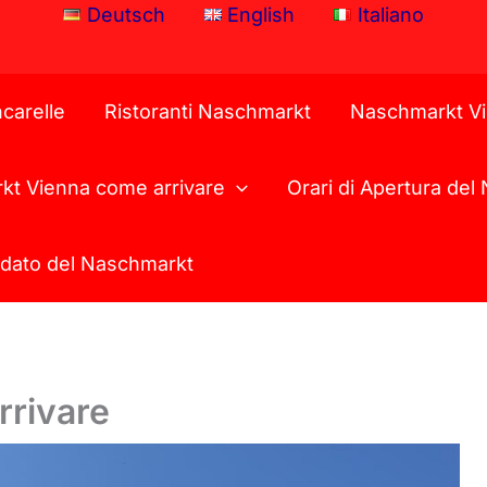
Deutsch
English
Italiano
carelle
Ristoranti Naschmarkt
Naschmarkt Vi
t Vienna come arrivare
Orari di Apertura de
idato del Naschmarkt
rivare