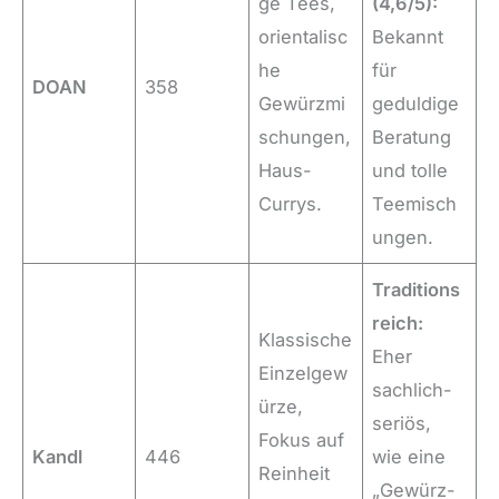
ge Tees,
(4,6/5):
orientalisc
Bekannt
he
für
DOAN
358
Gewürzmi
geduldige
schungen,
Beratung
Haus-
und tolle
Currys.
Teemisch
ungen.
Traditions
reich:
Klassische
Eher
Einzelgew
sachlich-
ürze,
seriös,
Fokus auf
Kandl
446
wie eine
Reinheit
„Gewürz-