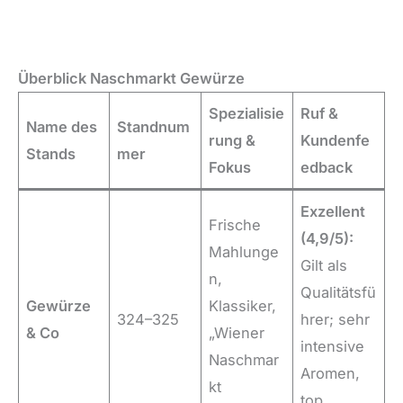
Überblick Naschmarkt Gewürze
Spezialisie
Ruf &
Name des
Standnum
rung &
Kundenfe
Stands
mer
Fokus
edback
Exzellent
Frische
(4,9/5):
Mahlunge
Gilt als
n,
Qualitätsfü
Gewürze
Klassiker,
324–325
hrer; sehr
& Co
„Wiener
intensive
Naschmar
Aromen,
kt
top