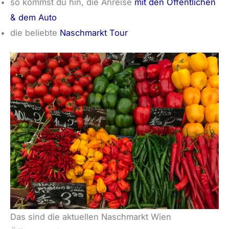
so kommst du hin, die Anreise
mit den Öffentlichen
& dem Auto
die beliebte
Naschmarkt Tour
Das sind die aktuellen Naschmarkt Wien